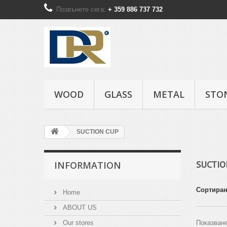
Позвънете сега:
+ 359 886 737 732
WOOD
GLASS
METAL
STO
SUCTION CUP
SUCTI
INFORMATION
Сортиран
Home
ABOUT US
Our stores
Показване