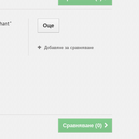
hant"
Още
Добавяне за сравняване
Сравняване (
0
)