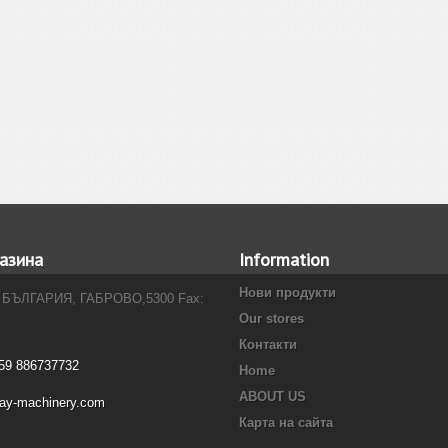
азина
Information
Нови продукти
 БЪЛГАРИЯ, ГАБРОВО,5300 Fax:
Our stores
Контакти
59 886737732
Home
ABOUT US
ray-machinery.com
Карта на сайта