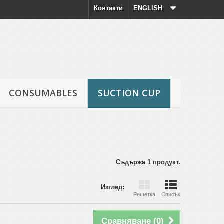
Контакти
ENGLISH
CONSUMABLES
SUCTION CUP
Съдържа 1 продукт.
Изглед:
Решетка
Списък
Сравняване (
0
)