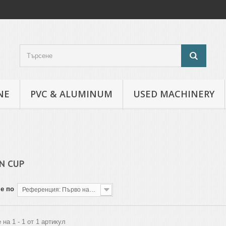
NE
PVC & ALUMINUM
USED MACHINERY
ON CUP
е по
Референция: Първо най-ниската
 на 1 - 1 от 1 артикул