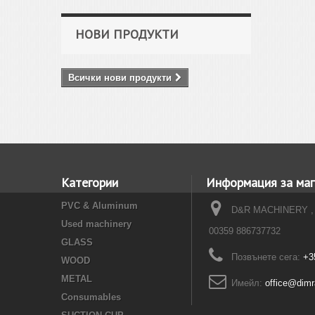
НОВИ ПРОДУКТИ
Всички нови продукти
Категории
Информация за маг
PVC & Aluminum
D&R MACHINERY ,
Used machinery
00359 886737732
GLASS
Позвънете сега:
+3
WOOD
METAL
Имейл:
office@dim
Consumables