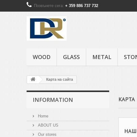
Позвънете сега:
+ 359 886 737 732
WOOD
GLASS
METAL
STO
Карта на сайта
КАРТА 
INFORMATION
Home
ABOUT US
НАШ
Our stores