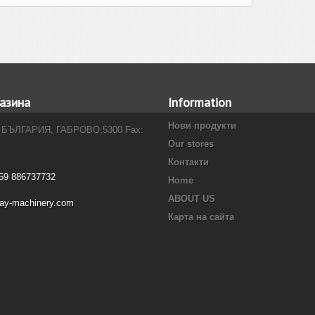
азина
Information
Нови продукти
 БЪЛГАРИЯ, ГАБРОВО,5300 Fax:
Our stores
Контакти
59 886737732
Home
ABOUT US
ray-machinery.com
Карта на сайта