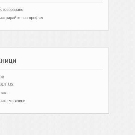
стоверяване
истрирайте нов профил
АНИЦИ
me
OUT US
такт
ите магазини