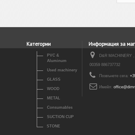
Категории
Информация за маг
PVC &
D&R MACHINERY ,
Aluminum
00359 886737732
Used machinery
Позвънете сега:
+3
GLASS
Имейл:
office@dim
WOOD
METAL
Consumables
SUCTION CUP
STONE