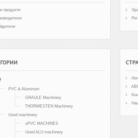
и продукти
Удо
изводители
Рег
бдители
ЕГОРИИ
СТР
Ho
AB
PVC & Aluminum
Кон
GRAULE Machinery
Наш
THORWESTEN Machinery
Used machinery
uPVC MACHINES
Used ALU machinery