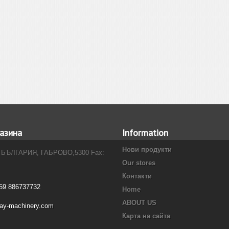
азина
Information
Нови продукти
 БЪЛГАРИЯ, ГАБРОВО,5300 Fax:
Our stores
Контакти
59 886737732
Home
ABOUT US
ray-machinery.com
Карта на сайта