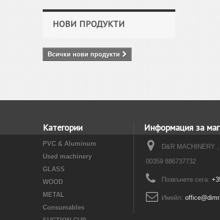
НОВИ ПРОДУКТИ
Всички нови продукти
Категории
Информация за маг
PVC & Aluminum
D&R MACHINERY ,
Used machinery
00359 886737732
GLASS
Позвънете сега:
+3
WOOD
METAL
Имейл:
office@dim
Consumables