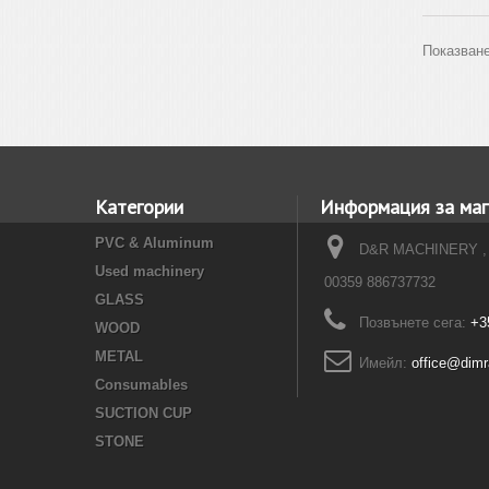
Показване
Категории
Информация за маг
PVC & Aluminum
D&R MACHINERY ,
Used machinery
00359 886737732
GLASS
Позвънете сега:
+3
WOOD
METAL
Имейл:
office@dim
Consumables
SUCTION CUP
STONE