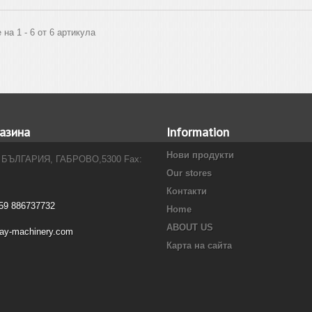
 на 1 - 6 от 6 артикула
азина
Information
Нови продукти
 БЪЛГАРИЯ, ГАБРОВО,5300 Fax:
Our stores
Контакти
59 886737732
Home
ABOUT US
ray-machinery.com
Карта на сайта