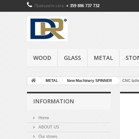
Позвънете сега:
+ 359 886 737 732
WOOD
GLASS
METAL
STO
METAL
New Machinery SPINNER
CNC lath
INFORMATION
Home
ABOUT US
Our stores