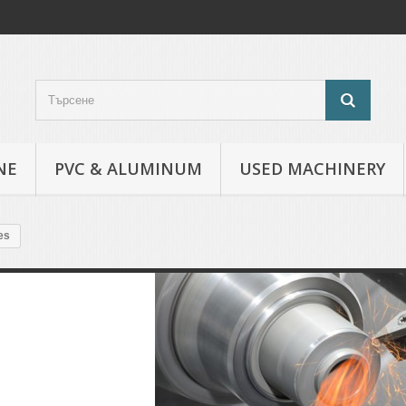
NE
PVC & ALUMINUM
USED MACHINERY
es