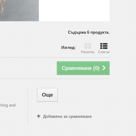
Съдържа 6 продукта.
Изглед:
Решетка
Списък
Сравняване (
0
)
Още
ishing and
Добавяне за сравняване