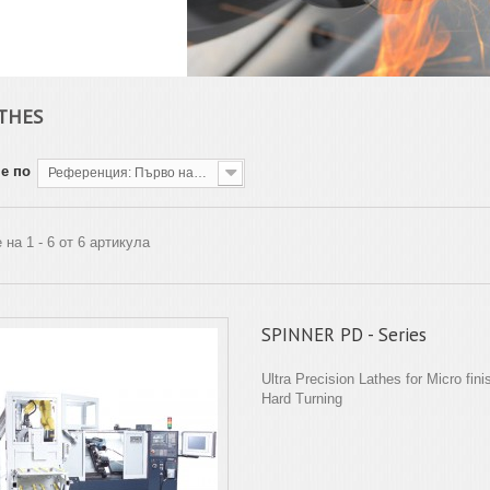
ATHES
е по
Референция: Първо най-ниската
 на 1 - 6 от 6 артикула
SPINNER PD - Series
Ultra Precision Lathes for Micro fin
Hard Turning