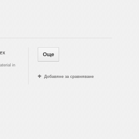
lex
Още
terial in
Добавяне за сравняване