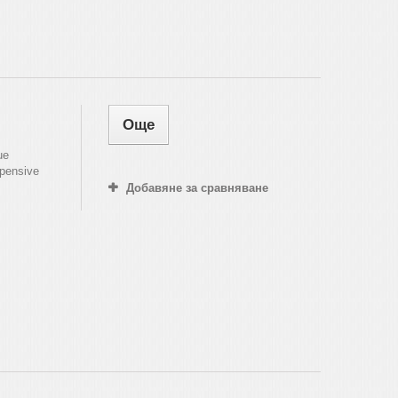
Още
ue
xpensive
Добавяне за сравняване