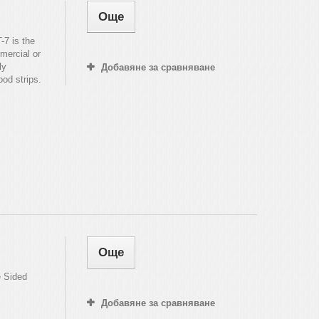
Още
7 is the
mercial or
ly
Добавяне за сравняване
od strips.
Още
e Sided
Добавяне за сравняване