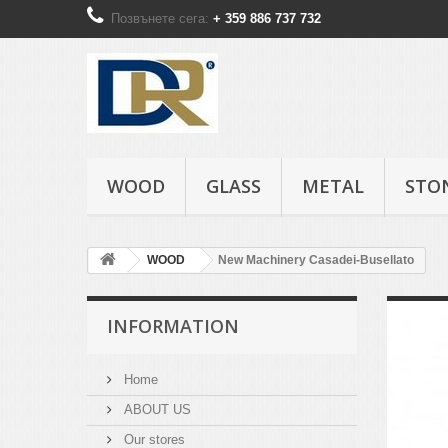
Позвънете сега:
+ 359 886 737 732
WOOD
GLASS
METAL
STO
WOOD
New Machinery Casadei-Busellato
INFORMATION
Home
ABOUT US
Our stores