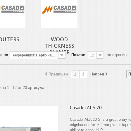
OUTERS
WOOD
THICKNESS
PLANER
е по
Покажи
за страница
Референция: Първо най-ниската
12
Предишен
1
2
Напред
П
 на 1 - 12 от 20 артикула
Casadei ALA 20
Casadei ALA 20 S is a great entry l
edgebander for .5-2mm pvc or tape 
ability to apply HLP