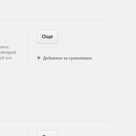
Още
mance,
 designed
od/ pvc
Добавяне за сравняване