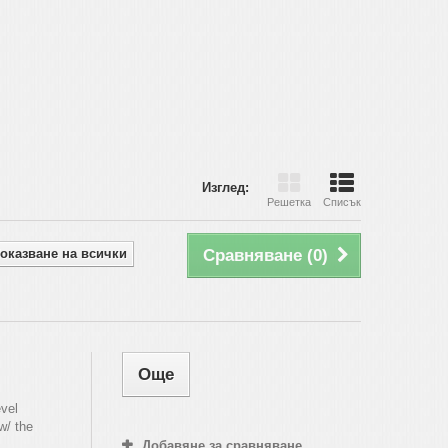
Изглед:
Решетка
Списък
оказване на всички
Сравняване (
0
)
Още
evel
w/ the
Добавяне за сравняване