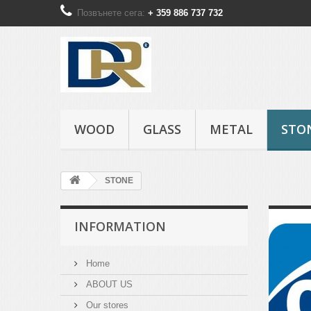
Позвънете сега:
+ 359 886 737 732
WOOD
GLASS
METAL
STO
STONE
INFORMATION
Home
ABOUT US
Our stores