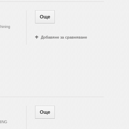
Още
hining
Добавяне за сравняване
Още
NING