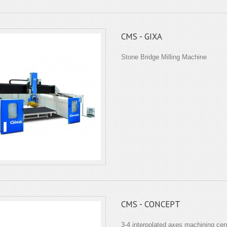
CMS - GIXA
Stone Bridge Milling Machine
CMS - CONCEPT
3-4 interpolated axes machining cen